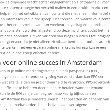
 ook de drijvende kracht achter engagement en zichtbaarheid. Voor
te contentstrategie het verschil maken in een drukke markt. Een
elpen bij het ontwikkelen van content die niet alleen informatief 
n en interesses van je doelgroep. Het creëren van waardevolle cont
 omvat het onderzoeken van hun voorkeuren, gedrag en de problem
ntent consistent worden afgestemd op deze inzichten, zodat het nie
relaties opbouwt. Dit kan variëren van blogs en video’s tot infogra
zorgt ervoor dat je niet alleen zichtbaar bent, maar ook als autorit
 te werken met een ervaren online marketing bureau kun je een
rkt en je doelgroep effectief bereikt.
ën voor online succes in Amsterdam
en in je online marketingstrategie, biedt pay-per-click (PPC)
evendige en concurrerende omgeving van Amsterdam kan PPC een
e website te leiden en je zichtbaarheid te vergroten. PPC-advertent
dget efficiënt te beheren door alleen te betalen wanneer iemand
or kun je de ROI van je campagnes nauwkeurig bijhouden en
n Amsterdam kan je ondersteunen bij het opzetten en beheren van 
de juiste zoekwoorden, het schrijven van overtuigende