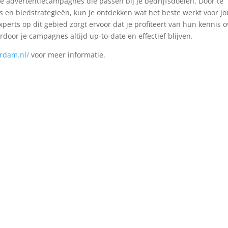
te advertentiecampagnes die passen bij je bedrijfsdoelen. Door te
 en biedstrategieën, kun je ontdekken wat het beste werkt voor j
rts op dit gebied zorgt ervoor dat je profiteert van hun kennis o
oor je campagnes altijd up-to-date en effectief blijven.
erdam.nl/
voor meer informatie.