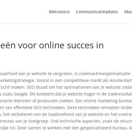
Metcetera
Communicatieadvies
Mar
ieën voor online succes in
baarheid van je website te vergroten, is zoekmachineoptimalisatie
marketingstrategie. Vooral in een competitieve markt als Amsterda
schil maken. SEO draait om het optimaliseren van je website zoda
oals Google. Dit betekent dat je website hoger in de zoekresulta
levante diensten of producten zoeken. Een online marketing burea
en van effectieve SEO-technieken. Deze technieken omvatten onde
, het verbeteren van de laadsnelheid van je website en het creëre
teresses van je doelgroep. Ook technische aspecten, zoals de struc
grijke rol. Door samen te werken met een gespecialiseerd bureau, 