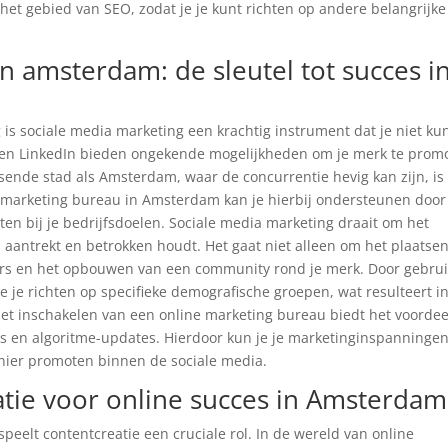
 het gebied van SEO, zodat je je kunt richten op andere belangrijke
n amsterdam: de sleutel tot succes i
t
is sociale media marketing een krachtig instrument dat je niet ku
m en LinkedIn bieden ongekende mogelijkheden om je merk te prom
isende stad als Amsterdam, waar de concurrentie hevig kan zijn, is
ne marketing bureau in Amsterdam kan je hierbij ondersteunen door
iten bij je bedrijfsdoelen. Sociale media marketing draait om het
 aantrekt en betrokken houdt. Het gaat niet alleen om het plaatse
gers en het opbouwen van een community rond je merk. Door gebrui
 je richten op specifieke demografische groepen, wat resulteert i
Het inschakelen van een online marketing bureau biedt het voordee
ds en algoritme-updates. Hierdoor kun je je marketinginspanninge
anier promoten binnen de sociale media.
atie voor online succes in Amsterdam
speelt contentcreatie een cruciale rol. In de wereld van online