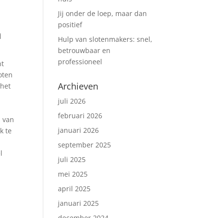
Jij onder de loep, maar dan
positief
n
Hulp van slotenmakers: snel,
betrouwbaar en
professioneel
nt
oten
Archieven
 het
juli 2026
februari 2026
n van
januari 2026
k te
n
september 2025
l
juli 2025
n
mei 2025
april 2025
januari 2025
december 2024