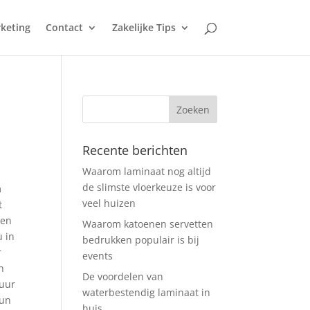
keting
Contact
Zakelijke Tips
Recente berichten
Waarom laminaat nog altijd
de slimste vloerkeuze is voor
m
veel huizen
t
ten
Waarom katoenen servetten
u in
bedrukken populair is bij
r
events
n
De voordelen van
tuur
waterbestendig laminaat in
kun
huis