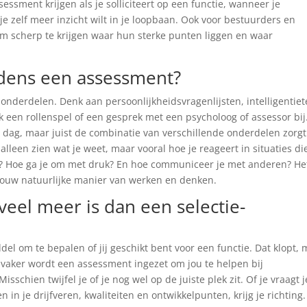
essment krijgen als je solliciteert op een functie, wanneer je
e zelf meer inzicht wilt in je loopbaan. Ook voor bestuurders en
om scherp te krijgen waar hun sterke punten liggen en waar
jdens een assessment?
nderdelen. Denk aan persoonlijkheidsvragenlijsten, intelligentiet
 een rollenspel of een gesprek met een psycholoog of assessor bij
e dag, maar juist de combinatie van verschillende onderdelen zorgt
 alleen zien wat je weet, maar vooral hoe je reageert in situaties di
gen? Hoe ga je om met druk? En hoe communiceer je met anderen? Het
 jouw natuurlijke manier van werken en denken.
el meer is dan een selectie-
l om te bepalen of jij geschikt bent voor een functie. Dat klopt,
s vaker wordt een assessment ingezet om jou te helpen bij
schien twijfel je of je nog wel op de juiste plek zit. Of je vraagt j
gen in je drijfveren, kwaliteiten en ontwikkelpunten, krijg je richting