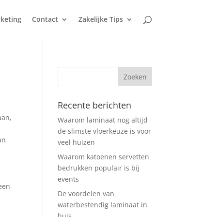
keting
Contact
Zakelijke Tips
Recente berichten
d
aan,
Waarom laminaat nog altijd
de slimste vloerkeuze is voor
an
veel huizen
Waarom katoenen servetten
bedrukken populair is bij
events
 een
De voordelen van
waterbestendig laminaat in
huis