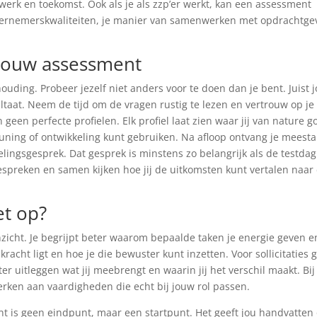
werk en toekomst. Ook als je als zzp’er werkt, kan een assessment
ondernemerskwaliteiten, je manier van samenwerken met opdrachtge
t jouw assessment
uding. Probeer jezelf niet anders voor te doen dan je bent. Juist 
ltaat. Neem de tijd om de vragen rustig te lezen en vertrouw op je
geen perfecte profielen. Elk profiel laat zien waar jij van nature g
euning of ontwikkeling kunt gebruiken. Na afloop ontvang je meesta
lingsgesprek. Dat gesprek is minstens zo belangrijk als de testdag
bespreken en samen kijken hoe jij de uitkomsten kunt vertalen naar
et op?
nzicht. Je begrijpt beter waarom bepaalde taken je energie geven e
 kracht ligt en hoe je die bewuster kunt inzetten. Voor sollicitaties 
er uitleggen wat jij meebrengt en waarin jij het verschil maakt. Bij
erken aan vaardigheden die echt bij jouw rol passen.
ent is geen eindpunt, maar een startpunt. Het geeft jou handvatten