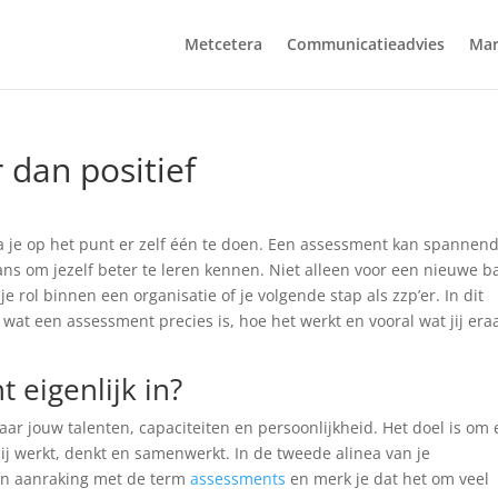
Metcetera
Communicatieadvies
Mar
 dan positief
ta je op het punt er zelf één te doen. Een assessment kan spannen
kans om jezelf beter te leren kennen. Niet alleen voor een nieuwe b
e rol binnen een organisatie of je volgende stap als zzp’er. In dit
it wat een assessment precies is, hoe het werkt en vooral wat jij era
 eigenlijk in?
ar jouw talenten, capaciteiten en persoonlijkheid. Het doel is om
jij werkt, denkt en samenwerkt. In de tweede alinea van je
 in aanraking met de term
assessments
en merk je dat het om veel