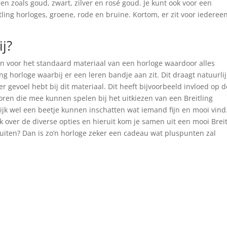
ren zoals goud, zwart, zilver en rosé goud. Je kunt ook voor een
tling horloges, groene, rode en bruine. Kortom, er zit voor iederee
ij?
aan voor het standaard materiaal van een horloge waardoor alles
ing horloge waarbij er een leren bandje aan zit. Dit draagt natuurlij
r gevoel hebt bij dit materiaal. Dit heeft bijvoorbeeld invloed op d
ctoren die mee kunnen spelen bij het uitkiezen van een Breitling
lijk wel een beetje kunnen inschatten wat iemand fijn en mooi vind.
 over de diverse opties en hieruit kom je samen uit een mooi Breit
luiten? Dan is zo’n horloge zeker een cadeau wat pluspunten zal