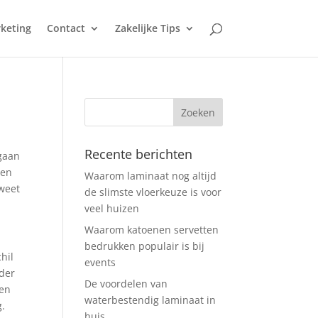
keting
Contact
Zakelijke Tips
Recente berichten
 gaan
ben
Waarom laminaat nog altijd
 weet
de slimste vloerkeuze is voor
veel huizen
Waarom katoenen servetten
bedrukken populair is bij
chil
events
nder
De voordelen van
een
waterbestendig laminaat in
g.
huis