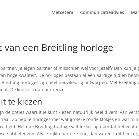
Metcetera
Communicatieadvies
Mar
t van een Breitling horloge
artner, je eigen partner of misschien wel voor jezelf? Dan kun je
van hoge kwaliteit. De horloges bestaan al een aardige tijd en heb
reitling horloges zijn heel nauwkeurig ontworpen. Met Breitling
hebt. De keuze is dan ook reuze.
it te kiezen
ijn de opties waaruit je kunt kiezen natuurlijk heel divers. Van vers
teriaal. Zo heb je horloges met wat grotere ronde klokjes en wat mi
grofheid. Het ene Breitling horloge valt lekker op doordat het echt 
 subtieler zijn. Als je kijkt naar de kleur, dan varieert dit heel er