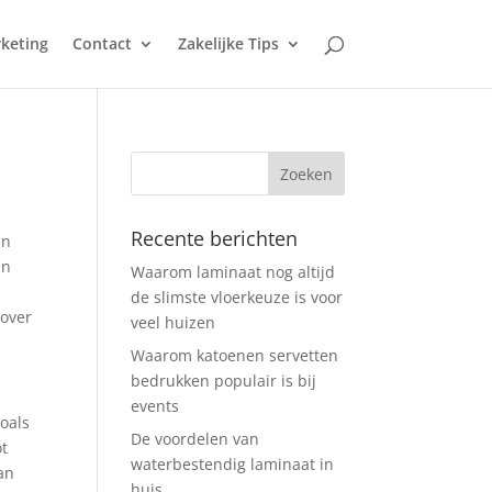
keting
Contact
Zakelijke Tips
Recente berichten
en
en
Waarom laminaat nog altijd
de slimste vloerkeuze is voor
 over
veel huizen
Waarom katoenen servetten
bedrukken populair is bij
events
oals
De voordelen van
ot
waterbestendig laminaat in
an
huis