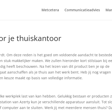
Metcetera
Communicatieadvies
Mar
r je thuiskantoor
ordt. Om deze reden is het goed om voldoende aandacht te bested
 stuk makkelijker maken. We zullen hieronder kort stilstaan bij e
andig heeft beschouwen. Na het lezen van dit product ben je op de
gaat aanschaffen als je thuis aan het werk bent. Heb jij nog vragen
en keuze maakt op basis van volledige informatie.
lke werkplek last van kan hebben. Gelukkig bestaan er producten z
station van Azerty kun je verschillende apparatuur aansluit. Tot sl
 of computer aan te sluiten. Werk jij met meerdere mensen thuis? D