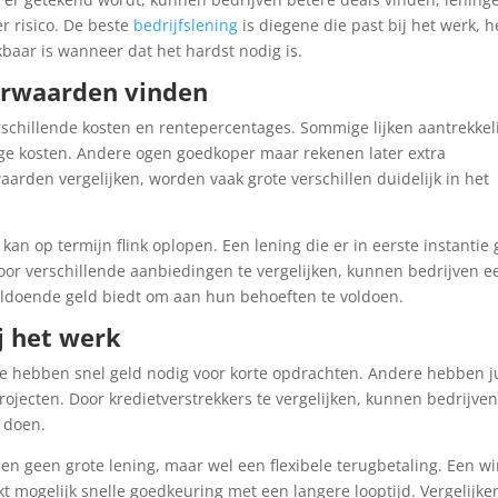
 risico. De beste
bedrijfslening
is diegene die past bij het werk, h
baar is wanneer dat het hardst nodig is.
orwaarden vinden
rschillende kosten en rentepercentages. Sommige lijken aantrekkeli
e kosten. Andere ogen goedkoper maar rekenen later extra
rden vergelijken, worden vaak grote verschillen duidelijk in het
 kan op termijn flink oplopen. Een lening die er in eerste instantie
. Door verschillende aanbiedingen te vergelijken, kunnen bedrijven e
voldoende geld biedt om aan hun behoeften te voldoen.
ij het werk
ge hebben snel geld nodig voor korte opdrachten. Andere hebben j
rojecten. Door kredietverstrekkers te vergelijken, kunnen bedrijve
e doen.
n geen grote lening, maar wel een flexibele terugbetaling. Een wi
kt mogelijk snelle goedkeuring met een langere looptijd. Vergelijke