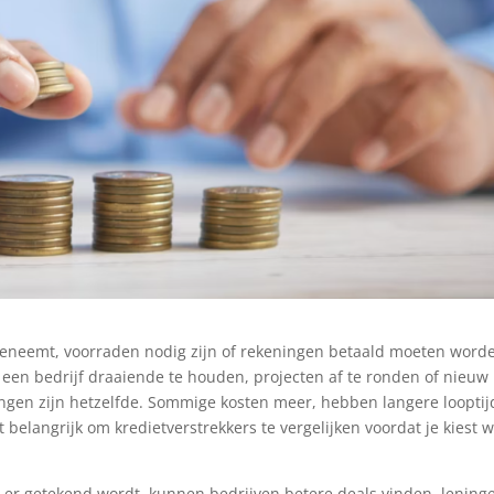
oeneemt, voorraden nodig zijn of rekeningen betaald moeten word
een bedrijf draaiende te houden, projecten af te ronden of nieuw
ingen zijn hetzelfde. Sommige kosten meer, hebben langere loopti
 belangrijk om kredietverstrekkers te vergelijken voordat je kiest 
at er getekend wordt, kunnen bedrijven betere deals vinden, lening